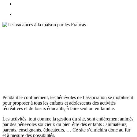
account
facebook
youtube
Bienvenue sur le site des
Francas dédié aux « Vacances à
la maisons »
Pendant le confinement, les bénévoles de l’association se mobilisent
pour proposer à tous les enfants et adolescents des activités
récréatives et de loisirs éducatifs, à faire seul ou en famille.
Les activités, tout comme la gestion du site, sont entièrement animés
par des bénévoles soucieux du bien-être des enfants : animateurs,
parents, enseignants, éducateurs, … Ce site s’enrichira donc au fur
et à mesure des possibilités.