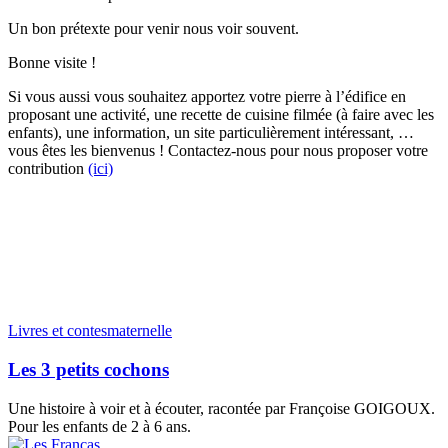
Un bon prétexte pour venir nous voir souvent.
Bonne visite !
Si vous aussi vous souhaitez apportez votre pierre à l’édifice en
proposant une activité, une recette de cuisine filmée (à faire avec les
enfants), une information, un site particulièrement intéressant, …
vous êtes les bienvenus ! Contactez-nous pour nous proposer votre
contribution
(ici)
Article au hasard sur le site !
Les
Livres et contes
maternelle
3
petits
Les 3 petits cochons
cochons
Une histoire à voir et à écouter, racontée par Françoise GOIGOUX.
Pour les enfants de 2 à 6 ans.