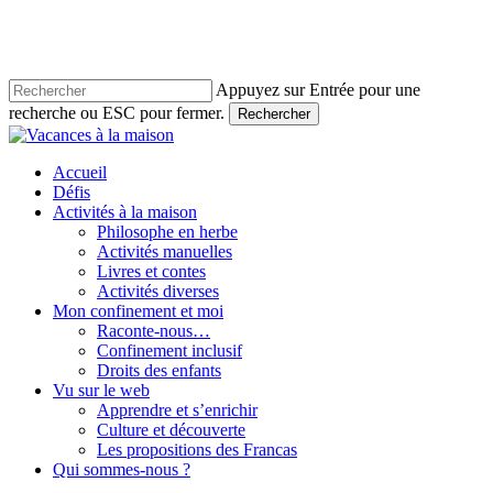
Skip
to
main
content
Appuyez sur Entrée pour une
recherche ou ESC pour fermer.
Rechercher
Close
Search
account
Menu
Accueil
Défis
Activités à la maison
Philosophe en herbe
Activités manuelles
Livres et contes
Activités diverses
Mon confinement et moi
Raconte-nous…
Confinement inclusif
Droits des enfants
Vu sur le web
Apprendre et s’enrichir
Culture et découverte
Les propositions des Francas
Qui sommes-nous ?