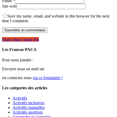
Email
*
Site web
Save my name, email, and website in this browser for the next
time I comment.
Share
Share
Share
Share
Pin
Les Francas PACA
Pour nous joindre :
Envoyer nous un mail sur
ou contactez nous
via ce formulaire !
Les catégories des articles
Activités
Activités inclusives
Activités manuelles
Activités sportives
Apprendre et s'enrichir