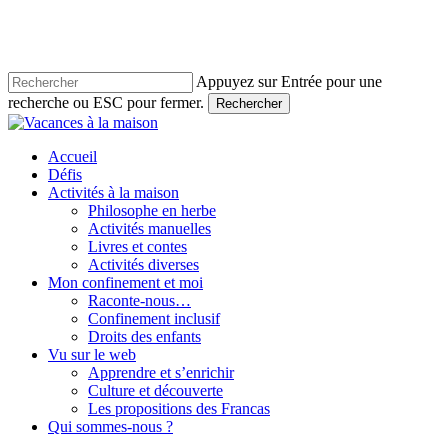
Skip
to
main
content
Appuyez sur Entrée pour une
recherche ou ESC pour fermer.
Rechercher
Close
Search
account
Menu
Accueil
Défis
Activités à la maison
Philosophe en herbe
Activités manuelles
Livres et contes
Activités diverses
Mon confinement et moi
Raconte-nous…
Confinement inclusif
Droits des enfants
Vu sur le web
Apprendre et s’enrichir
Culture et découverte
Les propositions des Francas
Qui sommes-nous ?