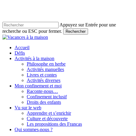
Skip
to
main
content
Appuyez sur Entrée pour une
recherche ou ESC pour fermer.
Rechercher
Close
Search
account
Menu
Accueil
Défis
Activités à la maison
Philosophe en herbe
Activités manuelles
Livres et contes
Activités diverses
Mon confinement et moi
Raconte-nous…
Confinement inclusif
Droits des enfants
Vu sur le web
Apprendre et s’enrichir
Culture et découverte
Les propositions des Francas
Qui sommes-nous ?