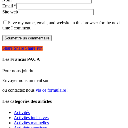
Email
*
Site web
Save my name, email, and website in this browser for the next
time I comment.
Share
Share
Share
Share
Pin
Les Francas PACA
Pour nous joindre :
Envoyer nous un mail sur
ou contactez nous
via ce formulaire !
Les catégories des articles
Activités
Activités inclusives
Activités manuelles
Activités sportives