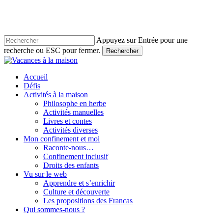
Skip
to
main
content
Appuyez sur Entrée pour une
recherche ou ESC pour fermer.
Rechercher
Close
Search
account
Menu
Accueil
Défis
Activités à la maison
Philosophe en herbe
Activités manuelles
Livres et contes
Activités diverses
Mon confinement et moi
Raconte-nous…
Confinement inclusif
Droits des enfants
Vu sur le web
Apprendre et s’enrichir
Culture et découverte
Les propositions des Francas
Qui sommes-nous ?