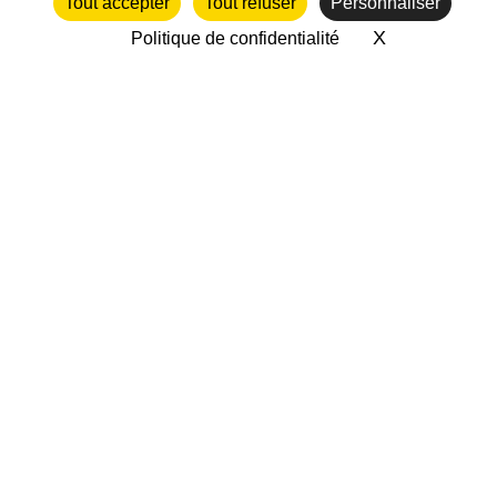
Tout accepter
Tout refuser
Personnaliser
NOS PARTENAIRES ASSOCIATIFS
X
Masquer le 
Politique de confidentialité
twitter
facebook
vimeo
2018-2026 CC-BY-NC | Francas
Provence-Alpes-Côte d'Azur |
mentions legales
|
politique de