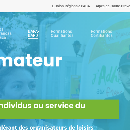
L’Union Régionale PACA
Alpes-de-Haute-Prov
es
BAFA-
Formations
Formations
rancas
BAFD
Qualifiantes
Certifiantes
aca
rmateur
ndividus au service du
édérant des organisateurs de loisirs