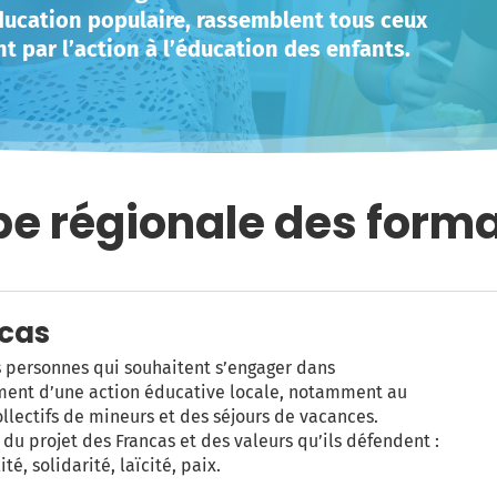
ducation populaire, rassemblent tous ceux
t par l’action à l’éducation des enfants.
ipe régionale des form
ncas
 personnes qui souhaitent s’engager dans
ment d’une action éducative locale, notamment au
ollectifs de mineurs et des séjours de vacances.
du projet des Francas et des valeurs qu’ils défendent :
é, solidarité, laïcité, paix.