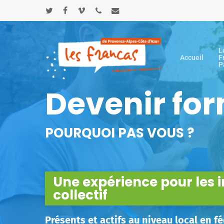
Skip
Panneau de gestion des cookies
to
twitter
facebook
vimeo
phone
email
main
content
L
Accueil
F
P
Devenir fo
POURQUOI PAS VOUS ?
Une expérience pour les i
collectif
Présents et actifs au niveau local en f