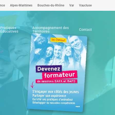
ence
Alpes-Maritimes
Bouches-du-Rhône
Var
Vaucluse
Pratiques
Accompagnement des
Contact
Éducatives
Territoires