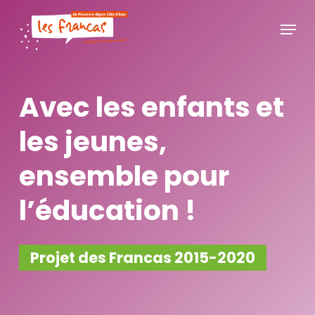
Skip
Panneau de gestion des cookies
Menu
to
main
content
Avec les enfants et
les jeunes,
ensemble pour
l’éducation !
Projet des Francas 2015-2020