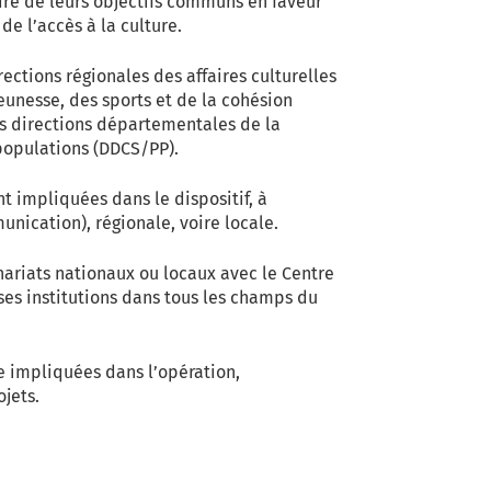
adre de leurs objectifs communs en faveur
 de l’accès à la culture.
irections régionales des affaires culturelles
jeunesse, des sports et de la cohésion
es directions départementales de la
 populations (DDCS/PP).
t impliquées dans le dispositif, à
unication), régionale, voire locale.
enariats nationaux ou locaux avec le Centre
es institutions dans tous les champs du
re impliquées dans l’opération,
jets.