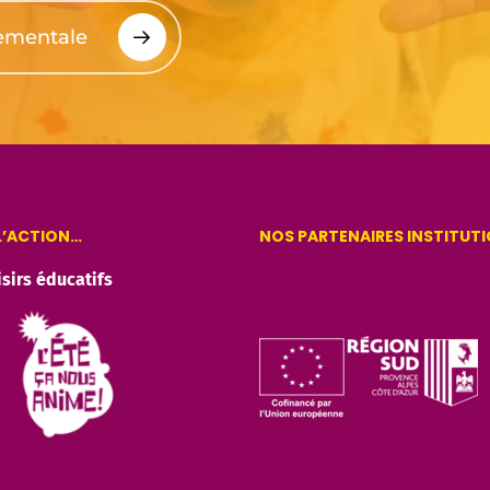
tementale
 L’ACTION…
NOS PARTENAIRES INSTITUT
isirs éducatifs