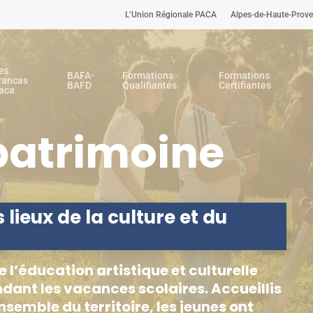
L’Union Régionale PACA
Alpes-de-Haute-Prov
es
BAFA-
Formations
Formations
rancas
BAFD
Qualifiantes
Certifiantes
aca
patrimoine
 lieux de la culture et du
e l’éducation artistique et culturelle
dant les vacances scolaires. Accueillis
nsemble du territoire, les jeunes ont