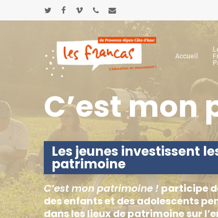
Skip
Panneau de gestion des cookies
to
twitter
facebook
vimeo
phone
email
main
content
L
Accueil
F
P
C’est mon 
Les jeunes investissent les
patrimoine
C’est mon patrimoine !
participe d
des enfants et des adolescents pen
dans les lieux de patrimoine sur l’e