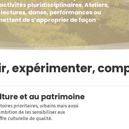
tivités pluridisciplinaires. Ateliers,
e, lectures, danse, performances ou
ettent de s’approprier de façon
ir, expérimenter, com
ulture et au patrimoine
toires prioritaires, urbains mais aussi
ambition de les sensibiliser aux
ffre culturelle de qualité.