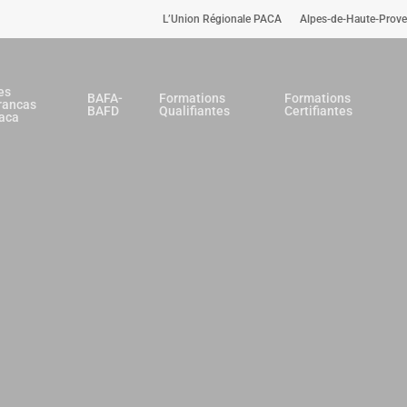
L’Union Régionale PACA
Alpes-de-Haute-Prov
es
BAFA-
Formations
Formations
rancas
BAFD
Qualifiantes
Certifiantes
aca