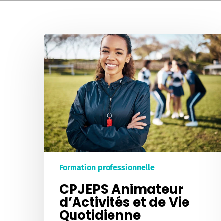
CPJEPS
Animateur
d’Activités
et
de
Vie
Quotidienne
Formation professionnelle
CPJEPS Animateur
d’Activités et de Vie
Quotidienne