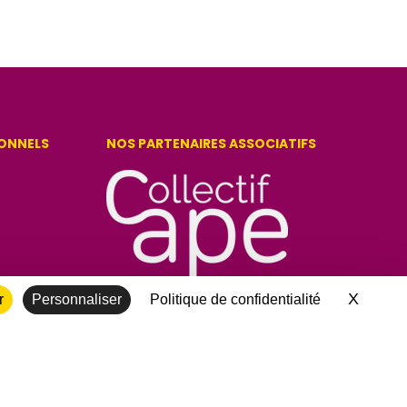
IONNELS
NOS PARTENAIRES ASSOCIATIFS
X
Masque
r
Personnaliser
Politique de confidentialité