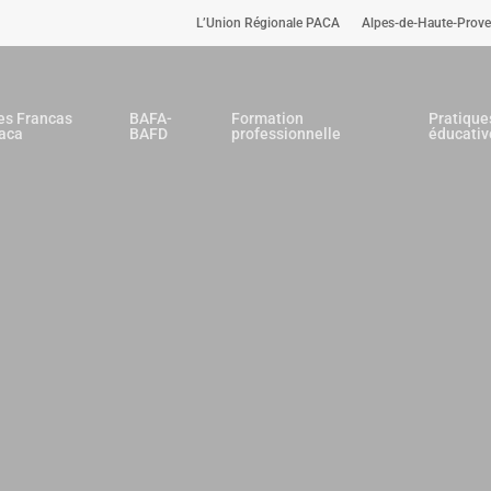
L’Union Régionale PACA
Alpes-de-Haute-Prov
es Francas
BAFA-
Formation
Pratique
aca
BAFD
professionnelle
éducativ