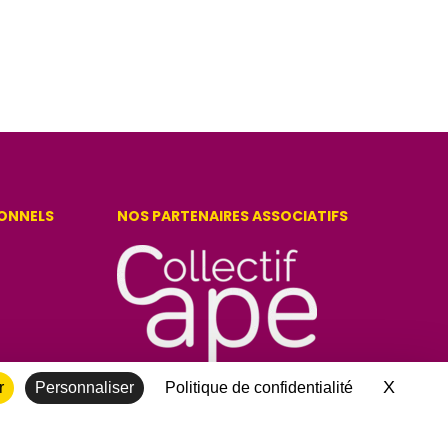
IONNELS
NOS PARTENAIRES ASSOCIATIFS
X
Masque
r
Personnaliser
Politique de confidentialité