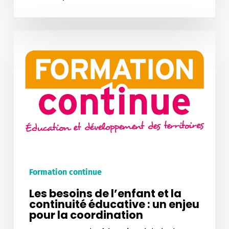
Les
besoins
de
l’enfant
et
la
continuité
éducative
:
un
enjeu
pour
la
Formation continue
coordination
Les besoins de l’enfant et la
continuité éducative : un enjeu
pour la coordination