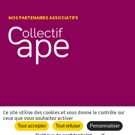
NOS PARTENAIRES ASSOCIATIFS
Ce site utilise des cookies et vous donne le contrôle sur
ceux que vous souhaitez activer
Tout accepter
Tout refuser
Personnaliser
twitter
facebook
vimeo
2018-2026 CC-BY-NC | Francas
Provence-Alpes-Côte d'Azur |