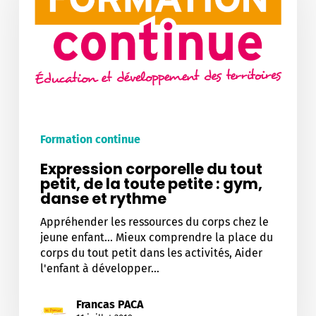
petit,
de
la
toute
petite
:
gym,
danse
et
Formation continue
rythme
Expression corporelle du tout
petit, de la toute petite : gym,
danse et rythme
Appréhender les ressources du corps chez le
jeune enfant... Mieux comprendre la place du
corps du tout petit dans les activités, Aider
l'enfant à développer…
Francas PACA