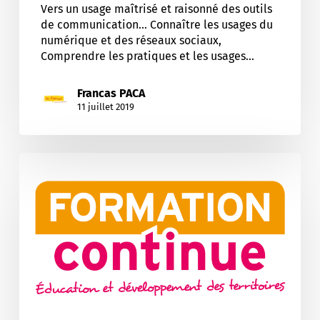
Vers un usage maîtrisé et raisonné des outils
de communication... Connaître les usages du
numérique et des réseaux sociaux,
Comprendre les pratiques et les usages…
Francas PACA
11 juillet 2019
Education
a
l’environnement
et
au
développement
durable
en
ACM