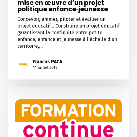
mise en œuvre d’un projet
politique enfance‐jeunesse
Concevoir, animer, piloter et évaluer un
projet éducatif... Construire un projet éducatif
garantissant la continuité entre petite
enfance, enfance et jeunesse à l'échelle d'un
territoire,…
Francas PACA
11 juillet 2019
Le
suivi
et
l’évaluation
du
projet
éducatif