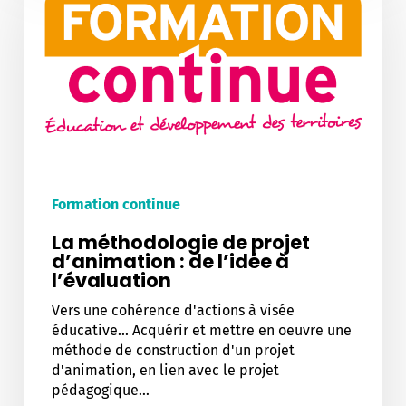
de
projet
d’animation
:
de
l’idée
à
l’évaluation
Formation continue
La méthodologie de projet
d’animation : de l’idée à
l’évaluation
Vers une cohérence d'actions à visée
éducative... Acquérir et mettre en oeuvre une
méthode de construction d'un projet
d'animation, en lien avec le projet
pédagogique…