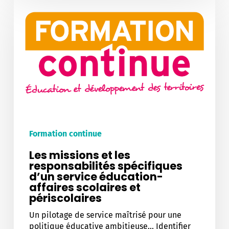
missions
et
les
responsabilités
spécifiques
d’un
service
éducation-
affaires
scolaires
et
périscolaires
Formation continue
Les missions et les
responsabilités spécifiques
d’un service éducation-
affaires scolaires et
périscolaires
Un pilotage de service maîtrisé pour une
politique éducative ambitieuse... Identifier