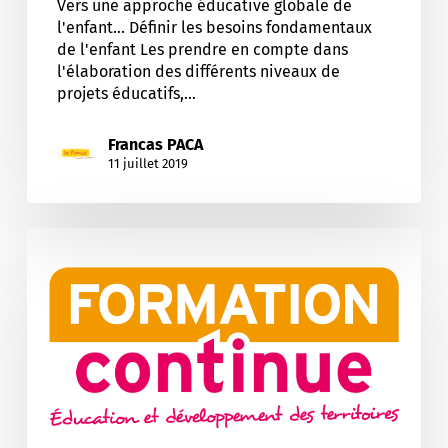
Vers une approche éducative globale de
l'enfant... Définir les besoins fondamentaux
de l'enfant Les prendre en compte dans
l'élaboration des différents niveaux de
projets éducatifs,…
Francas PACA
11 juillet 2019
L’analyse
et
la
prévention
des
situations
conflictuelles
entre
et
avec