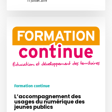
11 juillet 2019
L’accompagnement
des
usages
du
numérique
des
jeunes
publics
Formation continue
L’accompagnement des
usages du numérique des
jeunes publics