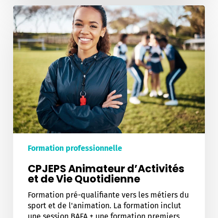
CPJEPS
Animateur
d’Activités
et
de
Vie
Quotidienne
Formation professionnelle
CPJEPS Animateur d’Activités
et de Vie Quotidienne
Formation pré-qualifiante vers les métiers du
sport et de l'animation. La formation inclut
une session BAFA + une formation premiers