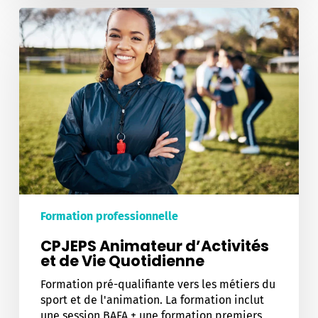
CPJEPS
Animateur
d’Activités
et
de
Vie
Quotidienne
Formation professionnelle
CPJEPS Animateur d’Activités
et de Vie Quotidienne
Formation pré-qualifiante vers les métiers du
sport et de l'animation. La formation inclut
une session BAFA + une formation premiers