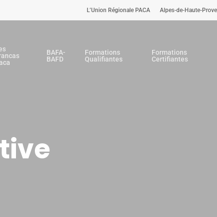
L’Union Régionale PACA
Alpes-de-Haute-Prov
es
BAFA-
Formations
Formations
rancas
BAFD
Qualifiantes
Certifiantes
aca
tive