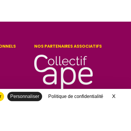
IONNELS
NOS PARTENAIRES ASSOCIATIFS
X
Masque
r
Personnaliser
Politique de confidentialité