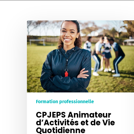
CPJEPS
Animateur
d’Activités
et
de
Vie
Quotidienne
Formation professionnelle
CPJEPS Animateur
d’Activités et de Vie
Quotidienne