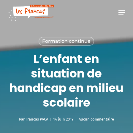
Skip
Panneau de gestion des cookies
Menu
to
main
content
Formation continue
L’enfant en
situation de
handicap en milieu
scolaire
Par
Francas PACA
14 juin 2019
Aucun commentaire