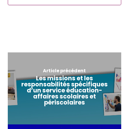
Article précédent
Les missions et les
responsabilités spécifiques
d’un service éducation-
affaires scolaires et
périscolaires