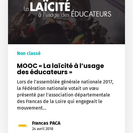
laïcité
à
l’usage
des
éducateurs
»
Non classé
MOOC « La laïcité à l’usage
des éducateurs »
Lors de l’assemblée générale nationale 2017,
la Fédération nationale votait un vœu
présenté par l’association départementale
des Francas de la Loire qui engageait le
mouvement…
Francas PACA
24 avril 2018