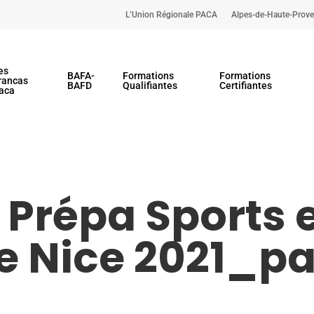
L’Union Régionale PACA
Alpes-de-Haute-Prov
es
BAFA-
Formations
Formations
rancas
BAFD
Qualifiantes
Certifiantes
aca
 Prépa Sports et
 Nice 2021_p