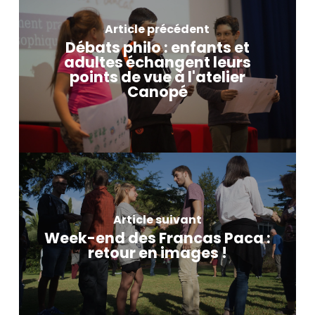
Article précédent
Débats philo : enfants et
adultes échangent leurs
points de vue à l'atelier
Canopé
Article suivant
Week-end des Francas Paca :
retour en images !