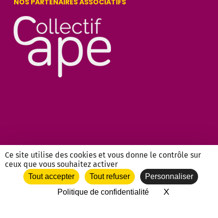
NOS PARTENAIRES ASSOCIATIFS
Ce site utilise des cookies et vous donne le contrôle sur
ceux que vous souhaitez activer
Tout accepter
Tout refuser
Personnaliser
twitter
facebook
vimeo
2018-2026 CC-BY-NC | Francas
Provence-Alpes-Côte d'Azur |
X
Masquer le 
Politique de confidentialité
mentions legales
|
politique de
confidentialité