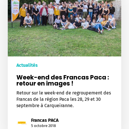
Francas
Paca
:
retour
en
images
!
Actualités
Week-end des Francas Paca :
retour en images !
Retour sur le week-end de regroupement des
Francas de la région Paca les 28, 29 et 30
septembre à Carqueiranne.
Francas PACA
5 octobre 2018