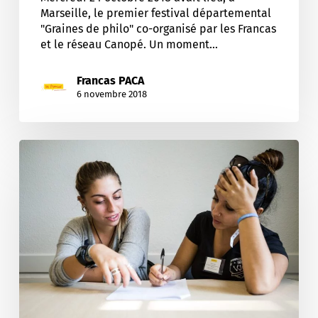
Marseille, le premier festival départemental
"Graines de philo" co-organisé par les Francas
et le réseau Canopé. Un moment…
Francas PACA
6 novembre 2018
Quel
avenir
pour
le
service
public
de
la
jeunesse,
de
l’éducation