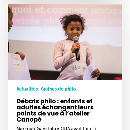
Débats
philo
:
enfants
et
adultes
échangent
leurs
points
de
vue
à
l’atelier
Actualités
Graines de philo
Canopé
Débats philo : enfants et
adultes échangent leurs
points de vue à l’atelier
Canopé
Mercredi 24 octobre 2018 avait lieu, à