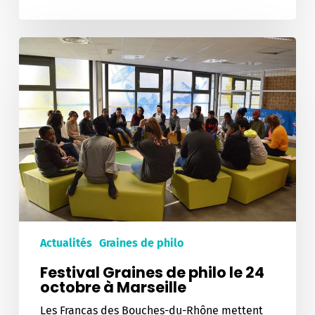
Festival
Graines
de
philo
le
24
octobre
à
Marseille
Actualités
Graines de philo
Festival Graines de philo le 24
octobre à Marseille
Les Francas des Bouches-du-Rhône mettent