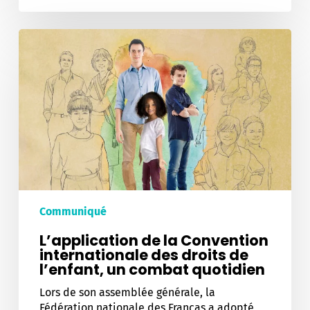
L’application
de
la
Convention
internationale
des
droits
de
l’enfant,
un
combat
quotidien
Communiqué
L’application de la Convention
internationale des droits de
l’enfant, un combat quotidien
Lors de son assemblée générale, la
Fédération nationale des Francas a adopté