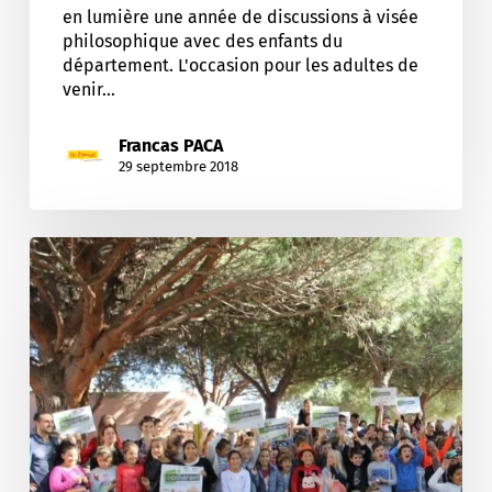
en lumière une année de discussions à visée
philosophique avec des enfants du
département. L'occasion pour les adultes de
venir…
Francas PACA
29 septembre 2018
Rencontre
des
centres
écohérents
du
Var